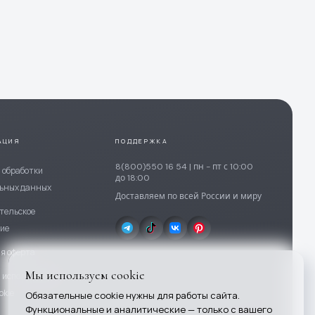
АЦИЯ
ПОДДЕРЖКА
8(800)550 16 54 | пн - пт с 10:00
 обработки
до 18:00
ьных данных
Доставляем по всей России и миру
тельское
ие
я оферта
Мы используем cookie
 использования
okie
Обязательные cookie нужны для работы сайта.
Функциональные и аналитические — только с вашего