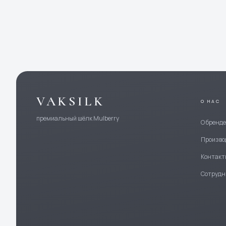
VAKSILK
О НАС
премиальный шёлк Mulberry
О бренд
Произво
Контакт
Сотрудн