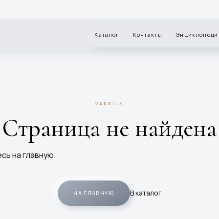
 В РОССИИ
ТРОЙНОЙ КОНТРОЛЬ КАЧЕСТВА
✦
✦
Каталог
Контакты
Энциклопеди
VAKSILK
Страница не найдена
сь на главную.
В каталог
НА ГЛАВНУЮ