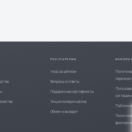
ПОКУПАТЕЛЯМ
ИНФОРМ
е
Уход за шёлком
Политика
персонал
дство
Вопросы и ответы
Пользова
ы
Подарочные сертификаты
соглашен
ичество
Энциклопедия шёлка
Публична
Обмен и возврат
Политика
файлов co