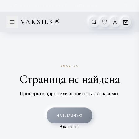
Перейти к содержимому
НАТУРАЛЬНЫЙ ШЁЛК MULBERRY
КЛАСС 6А
ПРОИЗВ
✦
VAKSILK®
VAKSILK
Страница не найдена
Проверьте адрес или вернитесь на главную.
НА ГЛАВНУЮ
В каталог