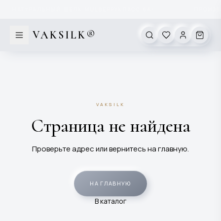
Перейти к содержимому
НАТУРАЛЬНЫЙ ШЁЛК MULBERRY
КЛАСС 6А
ПРОИЗВО
✦
VAKSILK®
VAKSILK
Страница не найдена
Проверьте адрес или вернитесь на главную.
НА ГЛАВНУЮ
В каталог