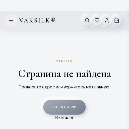
Перейти к содержимому
НАТУРАЛЬНЫЙ ШЁЛК MULBERRY
КЛАСС 6А
ПРОИЗВОДС
✦
VAKSILK®
VAKSILK
Страница не найдена
Проверьте адрес или вернитесь на главную.
НА ГЛАВНУЮ
В каталог