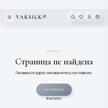
Перейти к содержимому
НАТУРАЛЬНЫЙ ШЁЛК MULBERRY
КЛАСС 6А
ПРОИЗВО
✦
VAKSILK®
VAKSILK
Страница не найдена
Проверьте адрес или вернитесь на главную.
НА ГЛАВНУЮ
В каталог